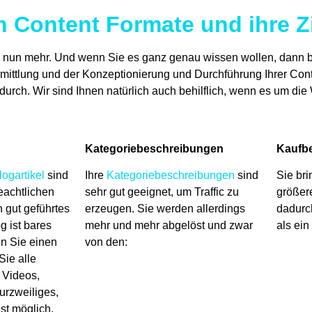
 Content Formate und ihre Z
e nun mehr. Und wenn Sie es ganz genau wissen wollen, dann b
ttlung und der Konzeptionierung und Durchführung Ihrer Conte
 durch. Wir sind Ihnen natürlich auch behilflich, wenn es um die
Kategoriebeschreibungen
Kaufbe
logartikel
sind
Ihre
Kategoriebeschreibungen
sind
Sie bri
eachtlichen
sehr gut geeignet, um Traffic zu
größer
in gut geführtes
erzeugen. Sie werden allerdings
dadurc
 ist bares
mehr und mehr abgelöst und zwar
als ein
en Sie einen
von den:
Sie alle
, Videos,
urzweiliges,
ist möglich.