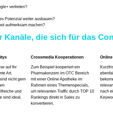
ogle+ vertreten?
?
eses Potenzial weiter ausbauen?
gebot aufmerksam machen?
 Kanäle, die sich für das Co
tys
Crossmedia Kooperationen
Online
se auf Ihr
Zum Beispiel kooperiert ein
Kurzfr
te Art.
Pharmakonzern im OTC Bereich
ebenfal
ind nicht gern
mit einer Online Apotheke im
bekomm
len
Rahmen eines Themenspecials,
releva
lfreiche und
um relevanten Traffic durch TOP 10
nach e
 sind ideal.
Rankings direkt in Sales zu
Keywor
konvertieren.