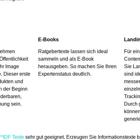
E-Books
Landi
rnehmen
Ratgebertexte lassen sich ideal
Für ei
ffentlichkeit
sammeln und als E-Book
Content
Ihr Image
herausgeben. So machen Sie Ihren
Sie La
. Dieser erste
Expertenstatus deutlich.
sind id
odukten und
messen 
n der Beginn
einzeln
nderbaren,
Tracki
hung sein.
Durch 
können
generi
*IDF Texte
sehr gut geeignet. Erzeugen Sie Informationstexte b