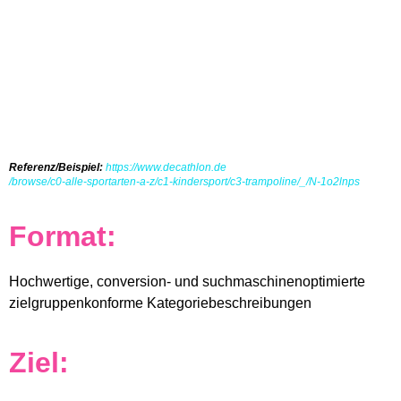
Referenz/Beispiel:
https://
www.decathlon.de
/browse/c0-alle-sportarten-a-z/c1-kindersport/c3-trampoline/_/N-1o2lnps
Format:
Hochwertige, conversion- und suchmaschinenoptimierte
zielgruppenkonforme Kategoriebeschreibungen
Ziel: