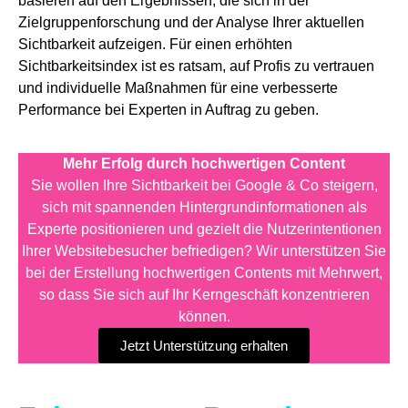
basieren auf den Ergebnissen, die sich in der
Zielgruppenforschung und der Analyse Ihrer aktuellen
Sichtbarkeit aufzeigen. Für einen erhöhten
Sichtbarkeitsindex ist es ratsam, auf Profis zu vertrauen
und individuelle Maßnahmen für eine verbesserte
Performance bei Experten in Auftrag zu geben.
Mehr Erfolg durch hochwertigen Content
Sie wollen Ihre Sichtbarkeit bei Google & Co steigern,
sich mit spannenden Hintergrundinformationen als
Experte positionieren und gezielt die Nutzerintentionen
Ihrer Websitebesucher befriedigen? Wir unterstützen Sie
bei der Erstellung hochwertigen Contents mit Mehrwert,
so dass Sie sich auf Ihr Kerngeschäft konzentrieren
können.
Jetzt Unterstützung erhalten