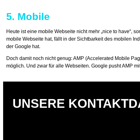
5. Mobile
Heute ist eine mobile Webseite nicht mehr „nice to have“, s
mobile Webseite hat, fällt in der Sichtbarkeit des mobilen In
der Google hat.
Doch damit noch nicht genug: AMP (Accelerated Mobile Page
möglich. Und zwar für alle Webseiten. Google pusht AMP mi
Fazit
Langweilig wird es im SEO-Bereich dieses Jahr sicher nicht. 
genau sagen, welche eintreffen werden und welche nicht. 
UNSERE KONTAKTD
sich stark durchsetzen werden. Auch User Experience und 
wenig entwickelt ist, glauben wir nicht, dass dies 2017 ein T