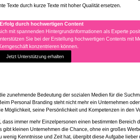
 Texte durch kurze Texte mit hoher Qualität ersetzen.
Erfolg durch hochwertigen Content
 sich mit spannenden Hintergrundinformationen als Experte posit
nterstützen Sie bei der Erstellung hochwertigen Contents mit Me
 Kerngeschäft konzentrieren können.
Jetzt Unterstützung erhalten
h die zunehmende Bedeutung der sozialen Medien für die Such
Beim Personal Branding steht nicht mehr ein Unternehmen oder
die Möglichkeit, seine Persönlichkeit und Kompetenzen in den Vo
uf, dass immer mehr Einzelpersonen einen bestimmten Bereich 
s gibt kleinen Unternehmen die Chance, ohne ein großes Werb
u wenig Kenntnisse und Zeit hat, übergibt diese Aufgabe lieber 