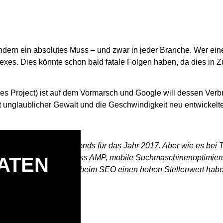
ondern ein absolutes Muss – und zwar in jeder Branche. Wer ein
dexes. Dies könnte schon bald fatale Folgen haben, da dies in Zu
s Project) ist auf dem Vormarsch und Google will dessen Verbr
t unglaublicher Gewalt und die Geschwindigkeit neu entwickelt
Es gibt einige klare Trends für das Jahr 2017. Aber wie es bei 
Wir gehen davon aus, dass AMP, mobile Suchmaschinenoptimier
ATEN
Personal Branding wird beim SEO einen hohen Stellenwert hab
rend sein wird.