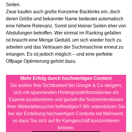
Seiten.
Zwar kaufen auch große Konzerne Backlinks ein, doch
deren Größe und bekannter Name bedeutet automatisch
eine höhere Relevanz. Somit sind kleiner Seiten eher von
Abstufungen betroffen. Wer einmal im Ranking gefallen
ist braucht eine Menge Geduld, um sich wieder hoch zu
arbeiten und das Vertrauen der Suchmaschine erneut zu
erlangen. Es ist jedoch möglich – und eine perfekte
Offpage Optimierung gehört dazu.
Mehr Erfolg durch hochwertigen Content
Sie wollen Ihre Sichtbarkeit bei Google & Co steigern,
sich mit spannenden Hintergrundinformationen als
Experte positionieren und gezielt die Nutzerintentionen
Ihrer Websitebesucher befriedigen? Wir unterstützen Sie
bei der Erstellung hochwertigen Contents mit Mehrwert,
so dass Sie sich auf Ihr Kerngeschäft konzentrieren
können.