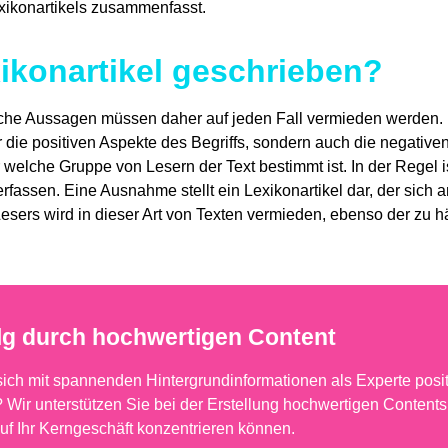
Lexikonartikels zusammenfasst.
xikonartikel geschrieben?
iche Aussagen müssen daher auf jeden Fall vermieden werden. De
r die positiven Aspekte des Begriffs, sondern auch die negative
 welche Gruppe von Lesern der Text bestimmt ist. In der Regel 
erfassen. Eine Ausnahme stellt ein Lexikonartikel dar, der sich 
 Lesers wird in dieser Art von Texten vermieden, ebenso der zu
lg durch hochwertigen Content
 sich mit spannenden Hintergrundinformationen als Experte posit
 Wir unterstützen Sie bei der Erstellung hochwertigen Contents
auf Ihr Kerngeschäft konzentrieren können.