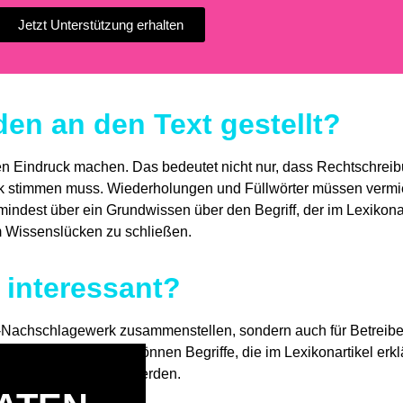
Jetzt Unterstützung erhalten
en an den Text gestellt?
sen Eindruck machen. Das bedeutet nicht nur, dass Rechtschre
uck stimmen muss. Wiederholungen und Füllwörter müssen ver
indest über ein Grundwissen über den Begriff, der im Lexikonarti
m Wissenslücken zu schließen.
 interessant?
ine-Nachschlagewerk zusammenstellen, sondern auch für Betreib
eben wollen. Dafür können Begriffe, die im Lexikonartikel erkl
rmalen Text verlinkt werden.