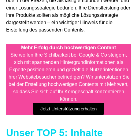
oder in der Freizeit, die als lästig empfunden werden und
einer Lösungsstrategie bedürfen. Ihre Dienstleistung oder
Ihre Produkte sollten als mögliche Lösungsstrategie
dargestellt werden – ein wichtiger Hinweis für die
Erstellung des passenden Contents.
Mehr Erfolg durch hochwertigen Content
Sie wollen Ihre Sichtbarkeit bei Google & Co steigern,
sich mit spannenden Hintergrundinformationen als
Experte positionieren und gezielt die Nutzerintentionen
Ihrer Websitebesucher befriedigen? Wir unterstützen Sie
bei der Erstellung hochwertigen Contents mit Mehrwert,
so dass Sie sich auf Ihr Kerngeschäft konzentrieren
können.
Jetzt Unterstützung erhalten
Unser TOP 5: Inhalte